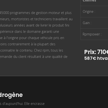
Chiffres
Origine :
n 45000 programmes de gestion moteur et plus
ieurs, mortoristes et techniciens travaillent au
Gain :
sieurs années avant de livrer le produit fini
périence dans le domaine garanti une
Rpmpower :
ue à l'origine pour chaque véhicule pris en
oins contrairement à la plupart des
n connaitre le contenu. Chez rpm, tous les
Prix:
710
mande du client résultant à une qualité de
587€ htva
ydrogène
s d'aujourd'hui. Elle encrasse