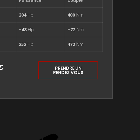
Puissance
Couple
204
Hp
400
Nm
+
48
Hp
+
72
Nm
252
Hp
472
Nm
€
PRENDRE UN
RENDEZ VOUS