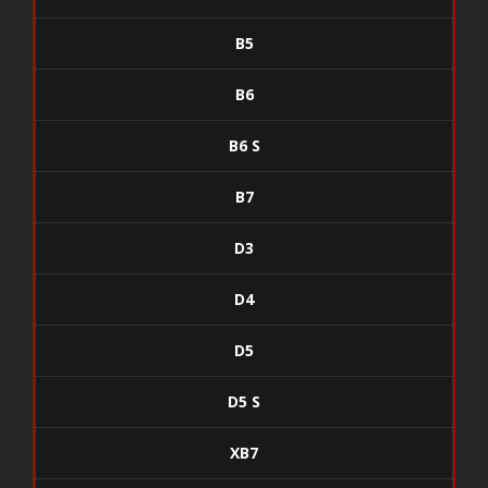
B5
B6
B6 S
B7
D3
D4
D5
D5 S
XB7