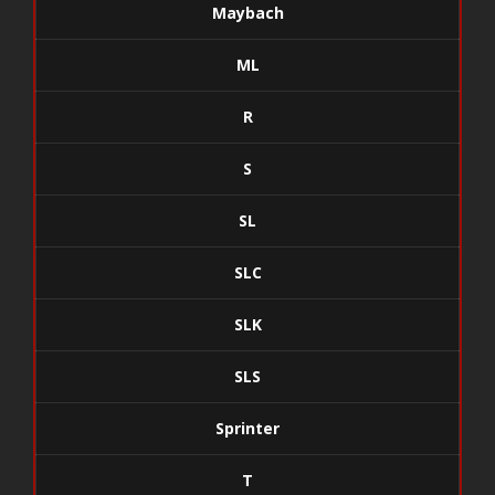
Maybach
ML
R
S
SL
SLC
SLK
SLS
Sprinter
T