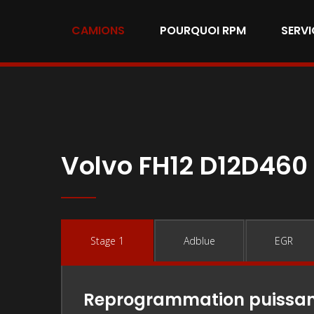
CAMIONS
POURQUOI RPM
SERVI
Volvo FH12 D12D460 
Stage 1
Adblue
EGR
Reprogrammation puissa