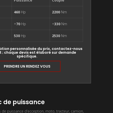
Puissance
Couple
460
Hp
2200
Nm
+
70
Hp
+
330
Nm
530
Hp
2530
Nm
ation personnalisée du prix, contactez-nous
 ; chaque devis est élaboré sur demande
spécifique.
PRENDRE UN RENDEZ VOUS
 de puissance
de puissance d'ecception, moto, tracteur, camion,