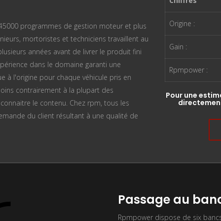
Chiffres
Origine :
n 45000 programmes de gestion moteur et plus
ieurs, mortoristes et techniciens travaillent au
Gain :
sieurs années avant de livrer le produit fini
périence dans le domaine garanti une
Rpmpower :
ue à l'origine pour chaque véhicule pris en
oins contrairement à la plupart des
Pour une estim
directement
n connaitre le contenu. Chez rpm, tous les
mande du client résultant à une qualité de
Passage au banc
Rpmpower dispose de six bancs 