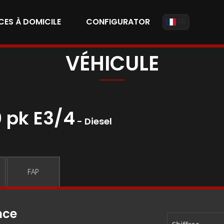
CES À DOMICILE
CONFIGURATOR
FR
VÉHICULE
 pk E3/4
- Diesel
FAP
nce