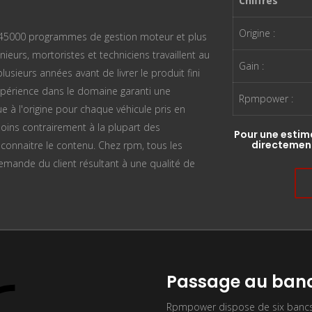
Chiffres
Origine :
n 45000 programmes de gestion moteur et plus
ieurs, mortoristes et techniciens travaillent au
Gain :
sieurs années avant de livrer le produit fini
périence dans le domaine garanti une
Rpmpower :
ue à l'origine pour chaque véhicule pris en
oins contrairement à la plupart des
Pour une estim
directement
n connaitre le contenu. Chez rpm, tous les
mande du client résultant à une qualité de
Passage au banc
Rpmpower dispose de six bancs 