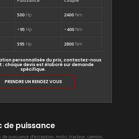
Puissance
Couple
500
Hp
2400
Nm
+
95
Hp
+
400
Nm
595
Hp
2800
Nm
ation personnalisée du prix, contactez-nous
 ; chaque devis est élaboré sur demande
spécifique.
PRENDRE UN RENDEZ VOUS
 de puissance
de puissance d'ecception, moto, tracteur, camion,