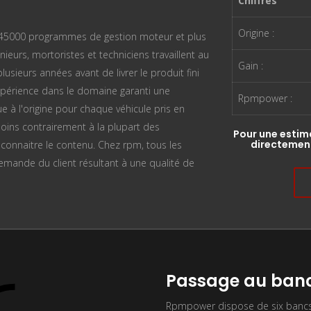
Chiffres
Origine :
n 45000 programmes de gestion moteur et plus
ieurs, mortoristes et techniciens travaillent au
Gain :
sieurs années avant de livrer le produit fini
périence dans le domaine garanti une
Rpmpower :
ue à l'origine pour chaque véhicule pris en
oins contrairement à la plupart des
Pour une estim
directement
n connaitre le contenu. Chez rpm, tous les
mande du client résultant à une qualité de
Passage au banc
Rpmpower dispose de six bancs 