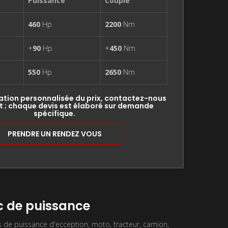
Puissance
Couple
460
Hp
2200
Nm
+
90
Hp
+
450
Nm
550
Hp
2650
Nm
ation personnalisée du prix, contactez-nous
 ; chaque devis est élaboré sur demande
spécifique.
PRENDRE UN RENDEZ VOUS
 de puissance
de puissance d'ecception, moto, tracteur, camion,