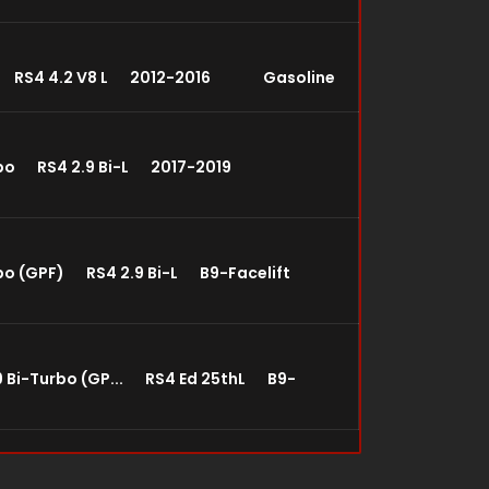
I RS4 4.2 V8 L 2012-2016 Gasoline
rbo RS4 2.9 Bi-L 2017-2019
bo (GPF) RS4 2.9 Bi-L B9-Facelift
Bi-Turbo (GP... RS4 Ed 25thL B9-